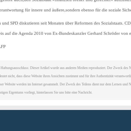
erantwortung für innere und äußere,sondern ebenso für die soziale Siche
 und SPD diskutieren seit Monaten über Reformen des Sozialstaats. C
is auf die Agenda 2010 von Ex-Bundeskanzler Gerhard Schröder von 
AFP
Haftungsausschluss: Dieser Artikel wurde aus anderen Medien reproduziert. Der Zweck des Na
eutet nicht, dass diese Website ihren Ansichten zustimmt und für ihre Authentizität verantwortl
ser Website werden im Internet gesammelt. Der Zweck des Teilens dient nur dem Lernen und N
stigen Eigentums vorliegt, hinterlassen Sie uns bitte eine Nachricht.