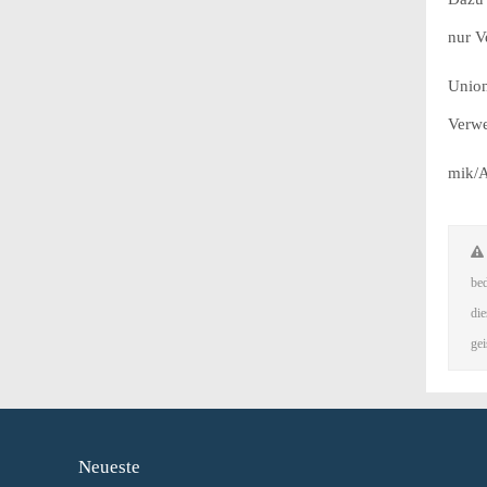
nur V
Union
Verwe
mik/
bed
die
gei
Neueste