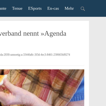
ante
Tenue
ESports
En-cas
Mehr
sverband nennt »Agenda
agenda-2030-unnoetig-a-3344fa8c-3f3d-4ec3-8461-230665fd9274