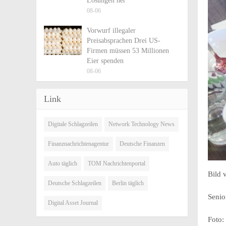
Lösungen her
08-06
Vorwurf illegaler
Preisabsprachen Drei US-
Firmen müssen 53 Millionen
Eier spenden
08-06
Link
Digitale Schlagzeilen
Network Technology News
Finanznachrichtenagentur
Deutsche Finanzen
Auto täglich
TOM Nachrichtenportal
Bild 
Deutsche Schlagzeilen
Berlin täglich
Senio
Digital Asset Journal
Foto: