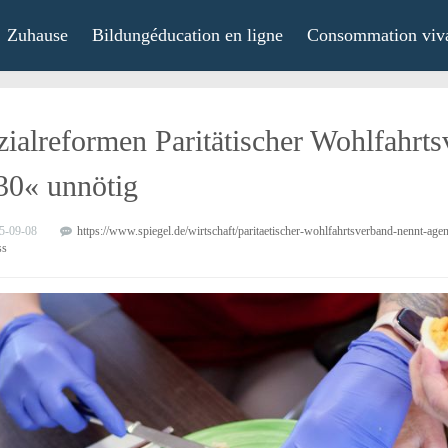
Zuhause
Bildungéducation en ligne
Consommation viv
zialreformen Paritätischer Wohlfahrt
30« unnötig
5-09-08
https://www.spiegel.de/wirtschaft/paritaetischer-wohlfahrtsverband-nennt-
ss