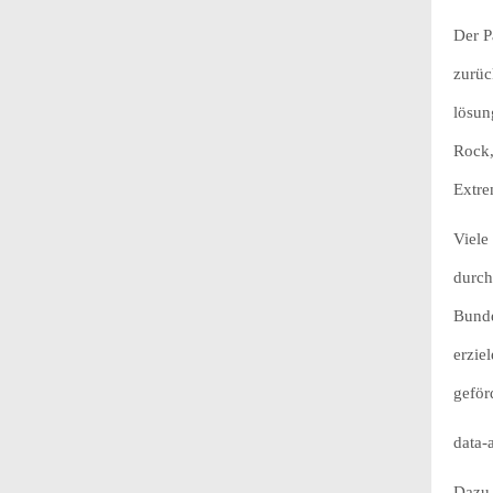
Der P
zurüc
lösun
Rock,
Extre
Viele
durch
Bunde
erzie
geför
data-
Dazu 