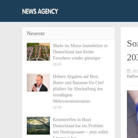
Neueste
So
Markt im Minus Immobilien in
Deutschland laut Kieler
20
Forschern wieder günstiger
08-06
202
Höhere Abgaben auf Brot,
HaiPre
Butter und Bananen Ifo-Chef
plädiert für Abschaffung des
ermäßigten
Mehrwertsteuersatzes
08-06
Krisentreffen in Bonn
Deutschland hat ein Problem
mit Niedrigwasser – jetzt sollen