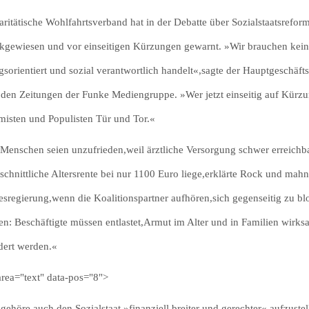
aritätische Wohlfahrtsverband hat in der Debatte über Sozialstaatsref
kgewiesen und vor einseitigen Kürzungen gewarnt. »Wir brauchen kein
gsorientiert und sozial verantwortlich handelt«,sagte der Hauptgeschäf
den Zeitungen der Funke Mediengruppe. »Wer jetzt einseitig auf Kürzun
misten und Populisten Tür und Tor.«
 Menschen seien unzufrieden,weil ärztliche Versorgung schwer erreichba
schnittliche Altersrente bei nur 1100 Euro liege,erklärte Rock und mah
sregierung,wenn die Koalitionspartner aufhören,sich gegenseitig zu bl
len: Beschäftigte müssen entlastet,Armut im Alter und in Familien wir
dert werden.«
area="text" data-pos="8">
gehöre auch,den Sozialstaat »finanziell breiter und gerechter« aufzuste