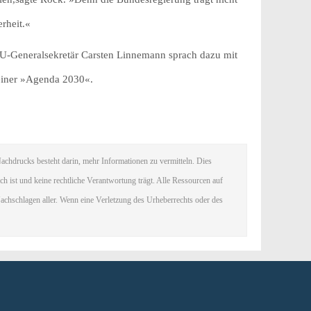
rheit.«
DU-Generalsekretär Carsten Linnemann sprach dazu mit
einer »Agenda 2030«.
chdrucks besteht darin, mehr Informationen zu vermitteln. Dies
ich ist und keine rechtliche Verantwortung trägt. Alle Ressourcen auf
achschlagen aller. Wenn eine Verletzung des Urheberrechts oder des