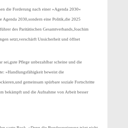
ormen die Forderung nach einer »Agenda 2030«
e Agenda 2030,sondern eine Politik,die 2025
tsführer des Paritätischen Gesamtverbands,Joachim
gen setzt,verschärft Unsicherheit und öffnet
r sei,gute Pflege unbezahlbar scheine und die
nte: »Handlungsfähigkeit beweist die
ockieren,und gemeinsam spürbare soziale Fortschritte
ksam bekämpft und die Aufnahme von Arbeit besser
llen,sagte Rock. »Denn die Bundesregierung trägt nicht