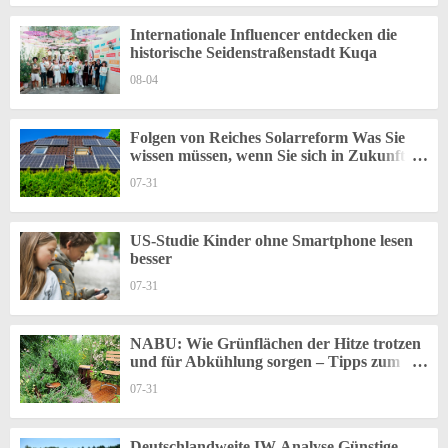
Internationale Influencer entdecken die
historische Seidenstraßenstadt Kuqa
08-04
Folgen von Reiches Solarreform Was Sie
wissen müssen, wenn Sie sich in Zukunft
Solaranlagen aufs Dach setzen wollen
07-31
US-Studie Kinder ohne Smartphone lesen
besser
07-31
NABU: Wie Grünflächen der Hitze trotzen
und für Abkühlung sorgen – Tipps zum
wassersparenden Gärtnern und für die
07-31
passende Pflanzenwahl
Deutschlandweite IW-Analyse Günstige