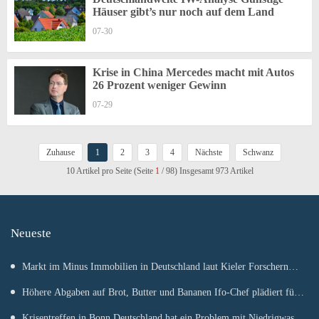
Häuser gibt’s nur noch auf dem Land
07-30
Krise in China Mercedes macht mit Autos
26 Prozent weniger Gewinn
07-29
Zuhause
1
2
3
4
Nächste
Schwanz
10 Artikel pro Seite (Seite
1
/ 98) Insgesamt 973 Artikel
Neueste
Markt im Minus Immobilien in Deutschland laut Kieler Forschern
wieder günstiger
Höhere Abgaben auf Brot, Butter und Bananen Ifo-Chef plädiert für
Abschaffung des ermäßigten Mehrwertsteuersatzes
Krisentreffen in Bonn Deutschland hat ein Problem mit Niedrigwasser