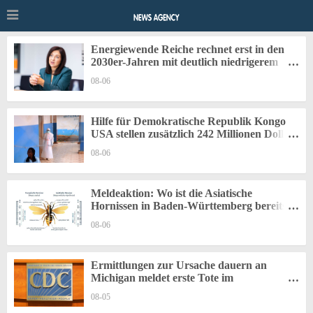
Energiewende Reiche rechnet erst in den
2030er-Jahren mit deutlich niedrigerem
Strompreis
08-06
Hilfe für Demokratische Republik Kongo
USA stellen zusätzlich 242 Millionen Dollar
für Ebola-Bekämpfung bereit
08-06
Meldeaktion: Wo ist die Asiatische
Hornissen in Baden-Württemberg bereits
verbreitet? Nester und Tiere der invasiven
08-06
Art auf NABU|naturgucker und bei der
LUBW melden
Ermittlungen zur Ursache dauern an
Michigan meldet erste Tote im
Zusammenhang mit Durchfallerkrankung
08-05