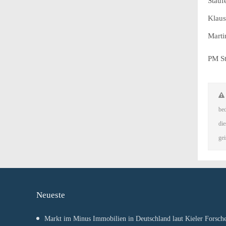
Stauf
Klaus
Marti
PM S
bed
die
gei
Neueste
Markt im Minus Immobilien in Deutschland laut Kieler Forsche