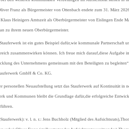
liver Franz als Bürgermeister von Ottenbach endete zum 31. März 2026
 Klaus Heinigers Amtszeit als Oberbürgermeister von Eislingen Ende Ma
an zu ihrem neuen Oberbürgermeister.
Stauferwerk ist ein gutes Beispiel dafür,wie kommunale Partnerschaft 
greich zusammenwirken können. Ich freue mich darauf,diese Aufgabe im
cklung des Unternehmens gemeinsam mit den Beteiligten zu begleiten“,
Stauferwerk GmbH & Co. KG.
er personellen Neuaufstellung setzt das Stauferwerk auf Kontinuität i
rk und Kommunen bleibt die Grundlage dafür,die erfolgreiche Entwick
uführen.
(Stauferwerk): v. l. n. r.: Jens Buchholz (Mitglied des Aufsichtsrats),Th