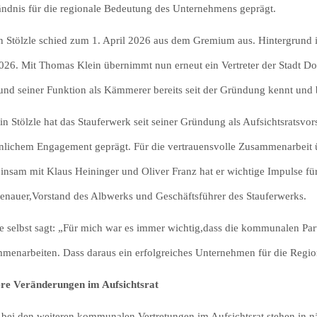
ändnis für die regionale Bedeutung des Unternehmens geprägt.
n Stölzle schied zum 1. April 2026 aus dem Gremium aus. Hintergrund i
2026. Mit Thomas Klein übernimmt nun erneut ein Vertreter der Stadt D
und seiner Funktion als Kämmerer bereits seit der Gründung kennt und b
in Stölzle hat das Stauferwerk seit seiner Gründung als Aufsichtsratsvo
nlichem Engagement geprägt. Für die vertrauensvolle Zusammenarbeit ü
nsam mit Klaus Heininger und Oliver Franz hat er wichtige Impulse fü
nauer,Vorstand des Albwerks und Geschäftsführer des Stauferwerks.
le selbst sagt: „Für mich war es immer wichtig,dass die kommunalen Par
menarbeiten. Dass daraus ein erfolgreiches Unternehmen für die Region 
re Veränderungen im Aufsichtsrat
bei den weiteren kommunalen Vertretungen im Aufsichtsrat stehen in nä