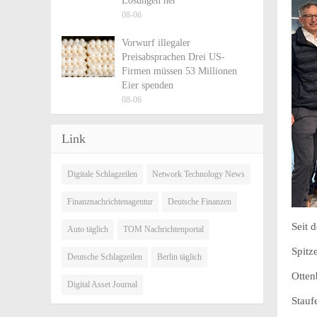
Lösungen her
08-06
Vorwurf illegaler
Preisabsprachen Drei US-
Firmen müssen 53 Millionen
Eier spenden
08-06
Link
Digitale Schlagzeilen
Network Technology News
Finanznachrichtenagentur
Deutsche Finanzen
Seit 
Auto täglich
TOM Nachrichtenportal
Spitz
Deutsche Schlagzeilen
Berlin täglich
Otten
Digital Asset Journal
Stauf