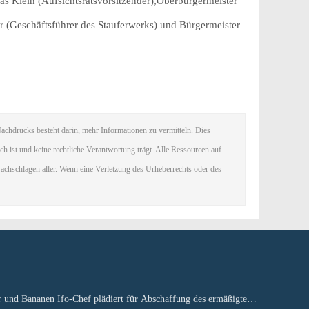
mas Klein (Aufsichtsratsvorsitzender),Oberbürgermeister
er (Geschäftsführer des Stauferwerks) und Bürgermeister
chdrucks besteht darin, mehr Informationen zu vermitteln. Dies
ich ist und keine rechtliche Verantwortung trägt. Alle Ressourcen auf
achschlagen aller. Wenn eine Verletzung des Urheberrechts oder des
 und Bananen Ifo-Chef plädiert für Abschaffung des ermäßigten