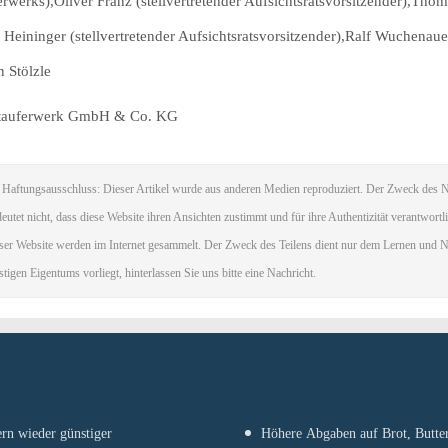
erwerks),Oliver Franz (stellvertretender Aufsichtsratsvorsitzender),Tho
 Heininger (stellvertretender Aufsichtsratsvorsitzender),Ralf Wuchenau
n Stölzle
tauferwerk GmbH & Co. KG
Haftungsausschluss: Dieser Artikel wurde aus anderen Medien reproduziert. Der Zweck des Na
eutet nicht, dass diese Website ihren Ansichten zustimmt und für ihre Authentizität verantwortl
ser Website werden im Internet gesammelt. Der Zweck des Teilens dient nur dem Lernen und N
stigen Eigentums vorliegt, hinterlassen Sie uns bitte eine Nachricht.
rn wieder günstiger
Höhere Abgaben auf Brot, Butter