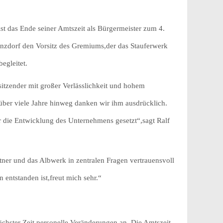
st das Ende seiner Amtszeit als Bürgermeister zum 4.
onzdorf den Vorsitz des Gremiums,der das Stauferwerk
egleitet.
rsitzender mit großer Verlässlichkeit und hohem
ber viele Jahre hinweg danken wir ihm ausdrücklich.
r die Entwicklung des Unternehmens gesetzt“,sagt Ralf
tner und das Albwerk in zentralen Fragen vertrauensvoll
entstanden ist,freut mich sehr.“
chster Zeit personelle Veränderungen an. Die Amtszeit