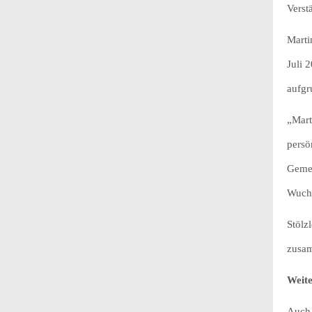
Verst
Marti
Juli 
aufgr
„Mart
persö
Gemei
Wuche
Stölz
zusam
Weite
Auch 