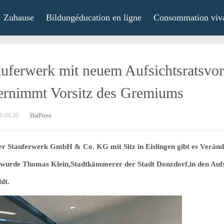
Zuhause
Bildungéducation en ligne
Consommation viv
auferwerk mit neuem Aufsichtsratsvo
ernimmt Vorsitz des Gremiums
6-04-30
HaiPress
er Stauferwerk GmbH & Co. KG mit Sitz in Eislingen gibt es Veränd
wurde Thomas Klein,Stadtkämmerer der Stadt Donzdorf,in den Aufs
lt.