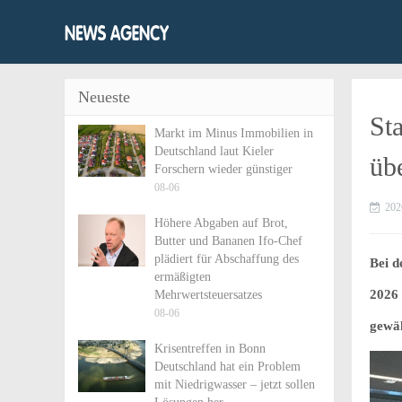
Neueste
St
Markt im Minus Immobilien in
Deutschland laut Kieler
üb
Forschern wieder günstiger
08-06
202
Höhere Abgaben auf Brot,
Butter und Bananen Ifo-Chef
plädiert für Abschaffung des
Bei d
ermäßigten
2026 
Mehrwertsteuersatzes
08-06
gewäh
Krisentreffen in Bonn
Deutschland hat ein Problem
mit Niedrigwasser – jetzt sollen