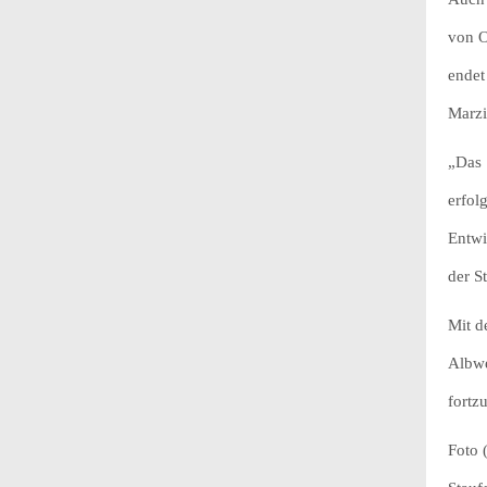
von O
endet
Marzi
„Das 
erfol
Entwi
der 
Mit d
Albwe
fortz
Foto 