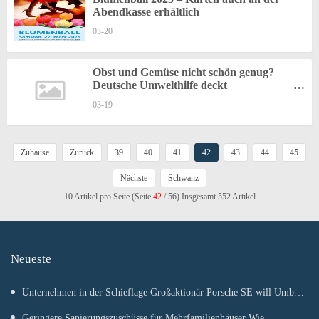
Abendkasse erhältlich
03-20
Obst und Gemüse nicht schön genug?
Deutsche Umwelthilfe deckt
Lebensmittelverschwendung durch
03-19
überhöhte Standards bei Edeka, Lidl & Co.
auf
Zuhause
Zurück
39
40
41
42
43
44
45
Nächste
Schwanz
10 Artikel pro Seite (Seite
42
/ 56) Insgesamt 552 Artikel
Neueste
Unternehmen in der Schieflage Großaktionär Porsche SE will Umbau
von Volkswagen beschleunigen
Geringere Sanierungszuschüsse für Mehrfamilienhäuser Wie