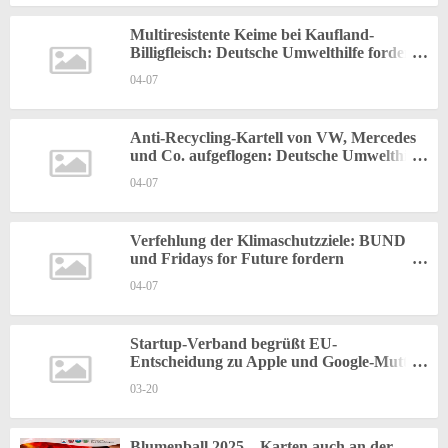
Multiresistente Keime bei Kaufland-
Billigfleisch: Deutsche Umwelthilfe fordert
von neuer Bundesregierung schnelles
04-07
Eingreifen gegen Preisdumping durch
Supermärkte
Anti-Recycling-Kartell von VW, Mercedes
und Co. aufgeflogen: Deutsche Umwelthilfe
fordert schärfere gesetzliche Pflichten zum
04-07
Ressourcenschutz
Verfehlung der Klimaschutzziele: BUND
und Fridays for Future fordern
Landesregierung mit Protestaktion zum
04-07
Handeln auf
Startup-Verband begrüßt EU-
Entscheidung zu Apple und Google-Mutter
Alphabet
03-20
Blumenball 2025 – Karten auch an der