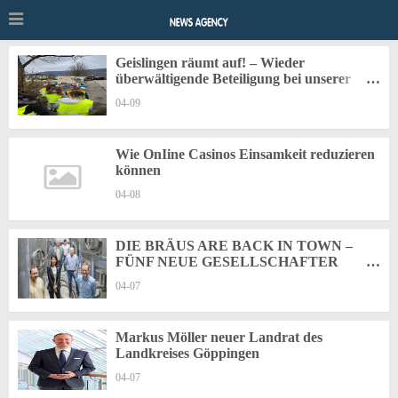
Geislingen räumt auf! – Wieder
überwältigende Beteiligung bei unserer
großen Putzaktion
04-09
Wie OnIine Casinos Einsamkeit reduzieren
können
04-08
DIE BRÄUS ARE BACK IN TOWN –
FÜNF NEUE GESELLSCHAFTER
BRINGEN FRISCHEN WIND IN DIE
04-07
KAISER BRAUEREI
Markus Möller neuer Landrat des
Landkreises Göppingen
04-07